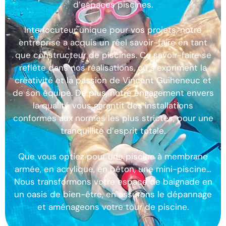
d’espaces piscines.
Interlocuteur unique pour vos projets, notre
entreprise a acquis un réel savoir-faire en tant
que constructeur de piscines. Ce savoir-faire se
reflète dans nos réalisations, où s’expriment la
créativité et la passion de Vincent Guiheneuc et
de son équipe. De plus, notre engagement envers
la qualité vous garantit des installations
conformes aux normes les plus strictes, pour une
tranquillité d’esprit totale.
Que vous optiez pour une piscine à membrane
armée, en acrylique, en béton, une mini-piscine…
Nous transformons votre espace de baignade en
un oasis de bien-être, en assurons le dépannage
et aménageons votre tour de piscine.