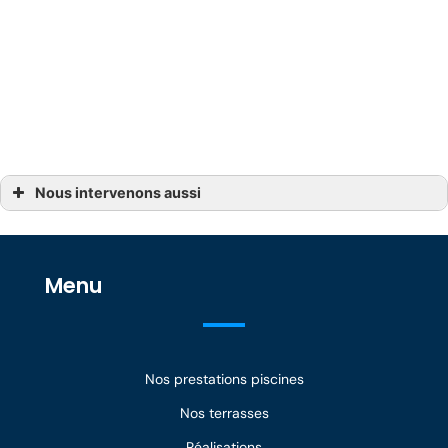
Donnez une nouvelle vie à votre piscine en
alliant design soigné, performance et
durabilité grâce à des solutions
techniques de pointe.
Nous intervenons aussi
Piscine en membrane armée Avignon
Piscine en membrane armée Avignon, Piolenc
Piscine en membrane armée Carpentras, Roussillon
Piscine en membrane armée Eyguières
Piscine en membrane armée Istres
Menu
Piscine en membrane armée Orange
Piscine en membrane armée Saint-Martin-de-Crau, Pelissanne
Piscine en membrane armée Saint-Rémy-de-Provence, Châteaurenard
Piscine en membrane armée Salon-de-Provence
Piscine en membrane armée Sault, Malaucène, Cavaillon
Nos prestations piscines
Nos terrasses
Réalisations