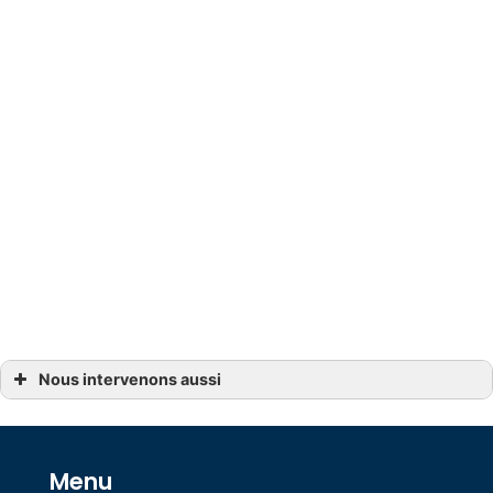
Redonnez vie à votre piscine grâce à des
solutions durables et esthétiques,
conçues pour allier performance technique
et rendu soigné.
Nous intervenons aussi
Rénovation de piscine Avignon
Rénovation de piscine Avignon, Piolenc
Rénovation de piscine Carpentras, Roussillon
Rénovation de piscine Eyguières
Rénovation de piscine Istres
Menu
Rénovation de piscine Orange